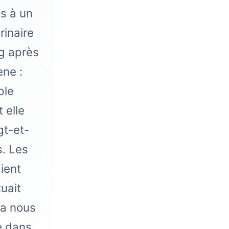
és à un
rinaire
ng après
ène :
ple
 elle
gt-et-
s. Les
aient
tuait
va nous
e dans