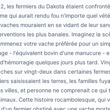
2, les fermiers du Dakota étaient confront
me qui aurait rendu fou n'importe quel vété
s vaches mouraient en se vidant de leur sa
terventions les plus banales. Imaginez la sc
mmenez votre vache préférée pour un sim
ge - l'équivalent bovin d'une manucure - et
d'hémorragie quelques jours plus tard. Vin
ches sur vingt-deux dans certaines ferme
ers saisissaient les terres, les familles fuy
es villes, et personne ne comprenait ce qui 
imaux. Cette histoire rocambolesque, qui 
d'un fermier obstiné avec une vache mort