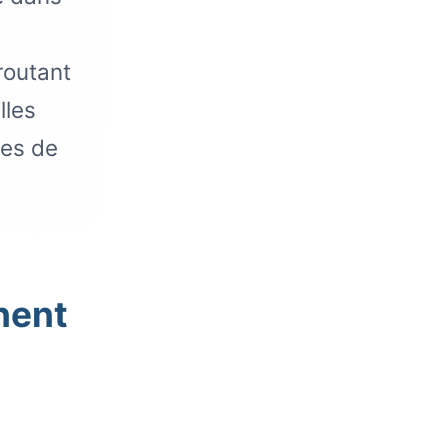
routant
lles
res de
nent