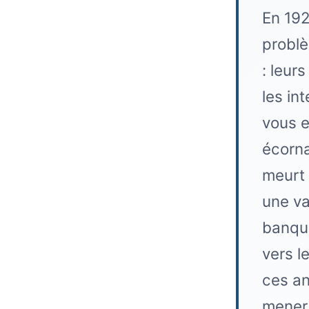
En 192
problè
: leur
les in
vous e
écorna
meurt 
une va
banqui
vers l
ces an
mener 