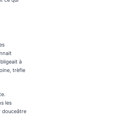
es
nnait
bligeait à
ine, trèfle
te.
s les
ur douceâtre