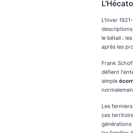
L'Hécat
L'hiver 1921
descriptions
le bétail : 
après les pr
Frank Schofi
défient l'en
simple
écor
normalement
Les fermiers
ces territoi
générations 
les familles