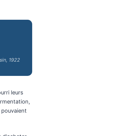
sin, 1922
urri leurs
ermentation,
e pouvaient