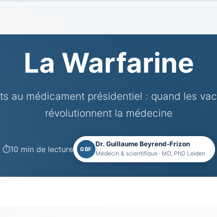
La Warfarine
ats au médicament présidentiel : quand les va
révolutionnent la médecine
Dr. Guillaume Beyrend-Frizon
⏱️
10 min de lecture
GBF
Médecin & scientifique · MD, PhD Leiden