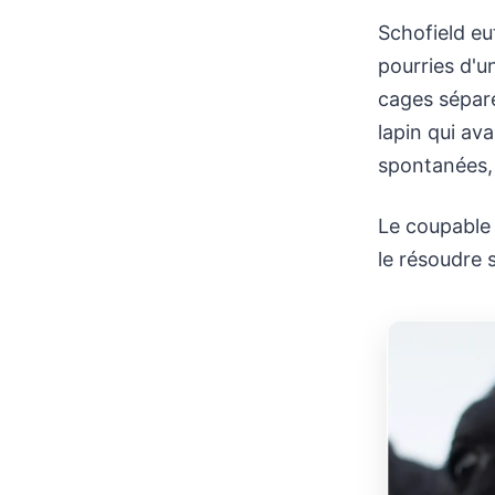
Schofield eu
pourries d'u
cages séparé
lapin qui av
spontanées, 
Le coupable é
le résoudre 