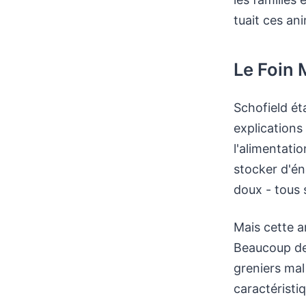
tuait ces an
Le Foin 
Schofield é
explications
l'alimentatio
stocker d'én
doux - tous 
Mais cette a
Beaucoup de 
greniers mal
caractéristi