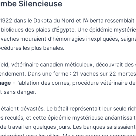
ombe Silencieuse
-1922 dans le Dakota du Nord et l'Alberta ressemblait
 bibliques des plaies d'Égypte. Une épidémie mystéri
les vaches mouraient d'hémorragies inexpliquées, saig
océdures les plus banales.
eld, vétérinaire canadien méticuleux, découvrait des
tendement. Dans une ferme : 21 vaches sur 22 mortes
nage
- l'ablation des cornes, procédure vétérinaire de
 sans danger.
 étaient dévastés. Le bétail représentait leur seule ri
res reculés, et cette épidémie mystérieuse anéantissai
de travail en quelques jours. Les banques saisissaient 
 émigraient vers les villes. Mais personne ne comprenai