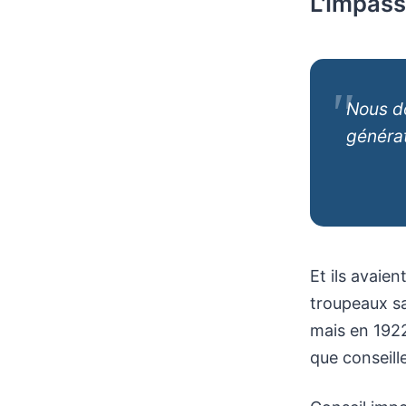
L'Impas
Nous d
générat
Et ils avaie
troupeaux sa
mais en 1922
que conseill