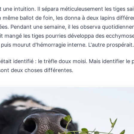
t une intuition. Il sépara méticuleusement les tiges sa
n même ballot de foin, les donna à deux lapins différ
es. Pendant une semaine, il les observa quotidienne
ait mangé les tiges pourries développa des ecchymos
puis mourut d'hémorragie interne. L'autre prospérait.
tait identifié : le trèfle doux moisi. Mais identifier le
sont deux choses différentes.