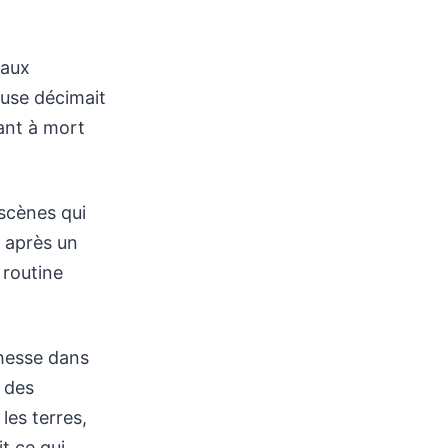
 aux
euse décimait
nant à mort
 scènes qui
 après un
 routine
chesse dans
t des
les terres,
t ce qui