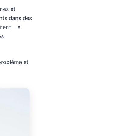
ines et
ents dans des
ment. Le
es
 problème et