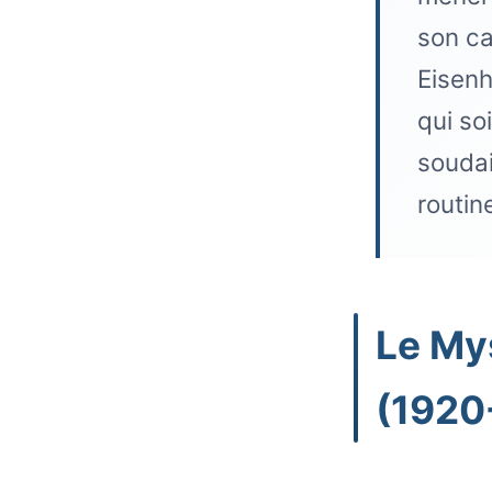
son ca
Eisenh
qui so
soudai
routin
Le My
(1920